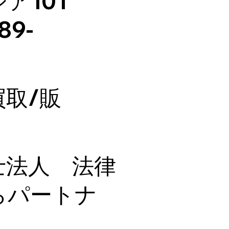
101
89-
取/販
士法人 法律
らパートナ